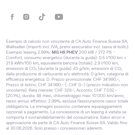
Esempio di calcolo non vincolante di CA Auto Finance Suisse SA,
Wallisellen (importi incl. IVA, premi assicurativi incl. tassa di bollo):
Esempio leasing 2.99%:
MG HS PHEV
200 kW / 272 PS -
Comfort, consumo energetico (durante la guida): 0.5 l/100 km +
21.8 kWh/100 km, equivalente benzina (totale): 2.9 l/100 km,
emissioni di CO₂ (durante la guida): 43 g/km, emissioni di CO₂
dalla produzione di carburante e/o elettricità: 0 g/km, categoria di
efficienza energetica: D. Prezzo promozionale: CHF 34'990.–,
Prezzo di listino: CHF 34'990.– (: CHF 0.–) (prezzo indicativo non
vincolante). Rata mensile: CHF 329.–, Acconto: CHF 7'032.–
(20.1%), durata: 48 mesi, chilometraggio max: 10'000 km/anno,
tasso annuo effettivo: 2.99%, esclusa l’assicurazione casco totale
obbligatoria. Le immagini possono contenere equipaggiamenti
opzionali a pagamento. La concessione di un leasing è vietata se
comporta il sovraindebitamento del consumatore. Salvo errori e
approvazione da parte di CA Auto Finance Suisse SA. Valido fino
al 30.06.2026. Solo presso i concessionari aderenti.