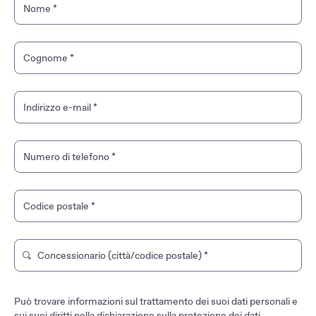
Nome
*
Cognome
*
Indirizzo e-mail
*
Numero di telefono
*
Codice postale
*
Concessionario (città/codice postale)
*
Digita per cercare un negozio del marchio. Usa i tasti freccia
Può trovare informazioni sul trattamento dei suoi dati personali e
sui suoi diritti nella dichiarazione sulla
protezione dei dati
.