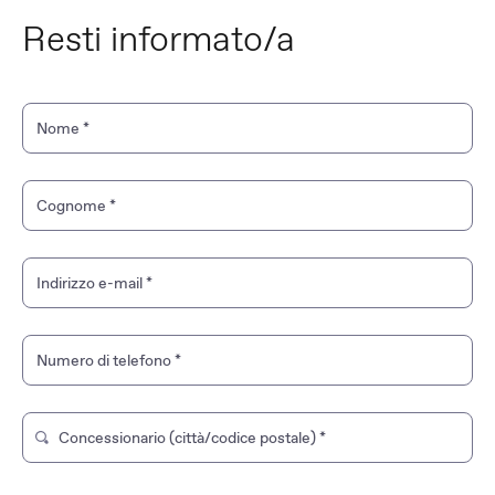
Resti informato/a
Nome
*
Cognome
*
Indirizzo e-mail
*
Numero di telefono
*
Concessionario (città/codice postale)
*
Digita per cercare un negozio del marchio. Usa i tasti freccia