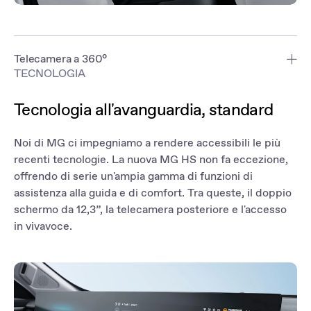
Telecamera a 360°
TECNOLOGIA
I parcheggi e le strade strette non sono un problema con la
telecamera a 360°. Quattro telecamere grandangolari HD offrono
Tecnologia all'avanguardia, standard
una visione a 360°, mentre i sensori a ultrasuoni segnalano la
presenza di ostacoli. Inoltre, il sistema di assistenza alla retromarcia
dinamica vi aiuta a parcheggiare con l'angolazione perfetta.
Noi di MG ci impegniamo a rendere accessibili le più
recenti tecnologie. La nuova MG HS non fa eccezione,
offrendo di serie un'ampia gamma di funzioni di
assistenza alla guida e di comfort. Tra queste, il doppio
schermo da 12,3”, la telecamera posteriore e l'accesso
in vivavoce.