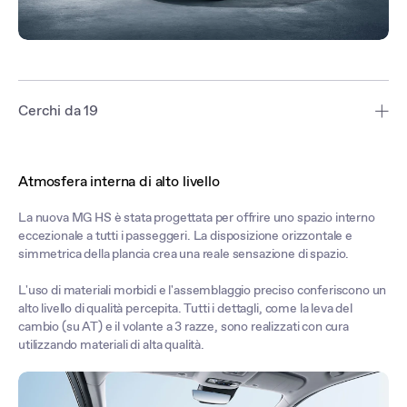
Cerchi da 19
Indipendentemente dall'allestimento scelto, la nuova MG HS
monta di serie cerchi da 19'' dal design sportivo ed elegante.
Atmosfera interna di alto livello
La nuova MG HS è stata progettata per offrire uno spazio interno
eccezionale a tutti i passeggeri. La disposizione orizzontale e
simmetrica della plancia crea una reale sensazione di spazio.
L'uso di materiali morbidi e l'assemblaggio preciso conferiscono un
alto livello di qualità percepita. Tutti i dettagli, come la leva del
cambio (su AT) e il volante a 3 razze, sono realizzati con cura
utilizzando materiali di alta qualità.