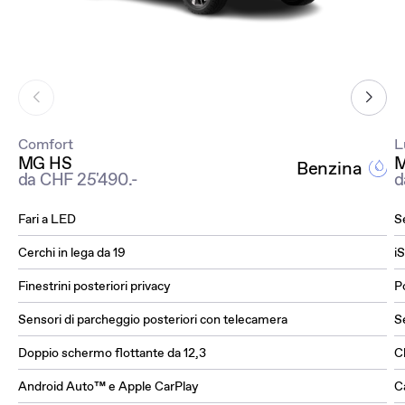
Comfort
L
MG HS
M
Benzina
da CHF 25'490.-
d
Fari a LED
S
Cerchi in lega da 19
i
Finestrini posteriori privacy
P
Sensori di parcheggio posteriori con telecamera
Se
Doppio schermo flottante da 12,3
C
Android Auto™ e Apple CarPlay
Ca