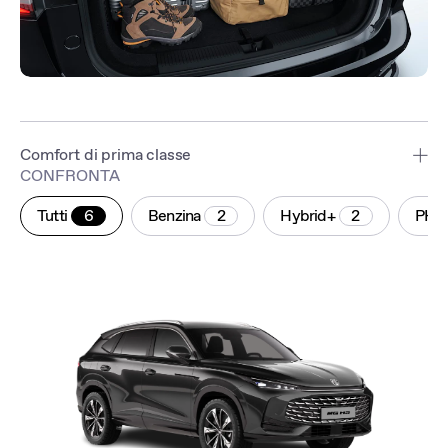
Comfort di prima classe
CONFRONTA
Grazie alle sospensioni accuratamente messe a punto, la nuova
MG HS offre una guida fluida in tutte le condizioni. Per garantire
Tutti
6
Benzina
2
Hybrid+
2
PHE
che i lunghi viaggi siano confortevoli per ogni passeggero, i sedili
presentano un design a 5 strati appositamente realizzato. Poiché
l'insonorizzazione è fondamentale per ridurre l'affaticamento, la
nuova MG HS offre un'esperienza di abitacolo straordinariamente
silenziosa. Fin dalla fase di progettazione, l'elevata rigidità e la
forma aerodinamica del veicolo sono state ottimizzate per ridurre
al minimo il rumore della strada. Inoltre, grazie ai 42 materiali
fonoassorbenti posizionati strategicamente in tutto il veicolo, si è
ben isolati dai rumori esterni.