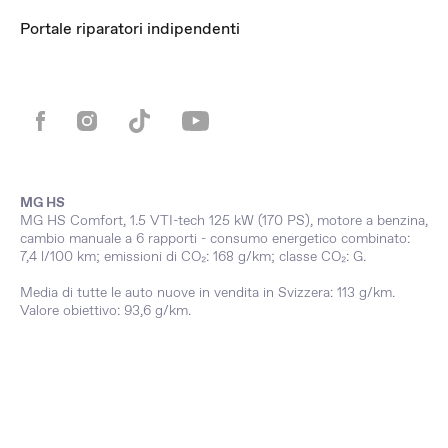
Portale riparatori indipendenti
MG HS
MG HS Comfort, 1.5 VTI-tech 125 kW (170 PS), motore a benzina,
cambio manuale a 6 rapporti - consumo energetico combinato:
7,4 l/100 km; emissioni di CO₂: 168 g/km; classe CO₂: G.
Media di tutte le auto nuove in vendita in Svizzera: 113 g/km.
Valore obiettivo: 93,6 g/km.