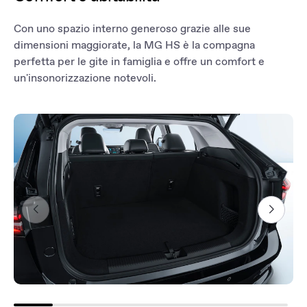
per essere tranquilli quando pianificate il vostro prossimo viaggio.
Non siete sicuri di aver chiuso l'auto? Non preoccupatevi: potete
Con uno spazio interno generoso grazie alle sue
bloccarla e sbloccarla utilizzando l'app, sempre e ovunque.
dimensioni maggiorate, la MG HS è la compagna
perfetta per le gite in famiglia e offre un comfort e
un'insonorizzazione notevoli.