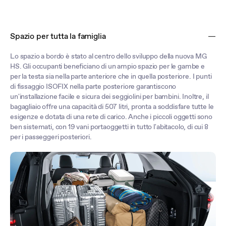
Spazio per tutta la famiglia
Lo spazio a bordo è stato al centro dello sviluppo della nuova MG
HS. Gli occupanti beneficiano di un ampio spazio per le gambe e
per la testa sia nella parte anteriore che in quella posteriore. I punti
di fissaggio ISOFIX nella parte posteriore garantiscono
un'installazione facile e sicura dei seggiolini per bambini. Inoltre, il
bagagliaio offre una capacità di 507 litri, pronta a soddisfare tutte le
esigenze e dotata di una rete di carico. Anche i piccoli oggetti sono
ben sistemati, con 19 vani portaoggetti in tutto l'abitacolo, di cui 8
per i passeggeri posteriori.