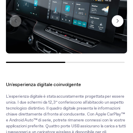
Un'esperienza digitale coinvolgente
L'esperienza digitale è stata accuratamente progettata per essere
unica. I due schermi da 12,3” conferiscono all'abitacolo un aspetto
tecnologico distintivo. Il quadro digitale presenta le informazioni
chiave direttamente di fronte al conducente. Con Apple CarPlay™
e Android Auto™ di serie, potrete rimanere connessi con le vostre
applicazioni preferite. Quattro porte USB assicurano la carica a tutti
i passeggeri e un caricatore wireless è disponibile per gli