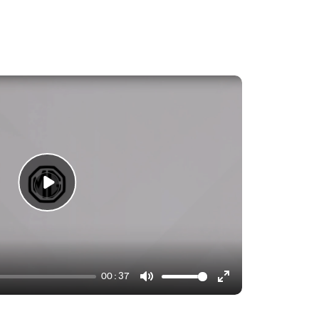
00:37
Mute
Enter
fullscreen