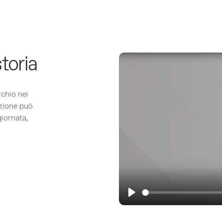
toria
rchio nei
zione può
giornata,
Play