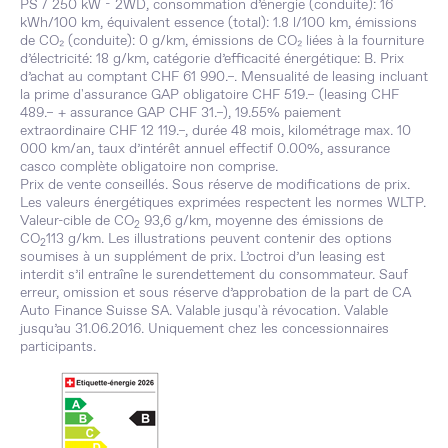
PS / 250 kW - 2WD, consommation d’énergie (conduite): 16
kWh/100 km, équivalent essence (total): 1.8 l/100 km, émissions
de CO₂ (conduite): 0 g/km, émissions de CO₂ liées à la fourniture
d’électricité: 18 g/km, catégorie d’efficacité énergétique: B. Prix
d’achat au comptant CHF 61 990.–. Mensualité de leasing incluant
la prime d'assurance GAP obligatoire CHF 519.– (leasing CHF
489.– + assurance GAP CHF 31.–), 19.55% paiement
extraordinaire CHF 12 119.–, durée 48 mois, kilométrage max. 10
000 km/an, taux d’intérêt annuel effectif 0.00%, assurance
casco complète obligatoire non comprise.
Prix de vente conseillés. Sous réserve de modifications de prix.
Les valeurs énergétiques exprimées respectent les normes WLTP.
Valeur-cible de CO
93,6 g/km, moyenne des émissions de
2
CO
113 g/km. Les illustrations peuvent contenir des options
2
soumises à un supplément de prix. L’octroi d’un leasing est
interdit s’il entraîne le surendettement du consommateur. Sauf
erreur, omission et sous réserve d’approbation de la part de CA
Auto Finance Suisse SA. Valable jusqu'à révocation. Valable
jusqu’au 31.06.2016. Uniquement chez les concessionnaires
participants.