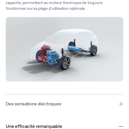
rapports, permettant au moteur thermique de toujours
fonctionner sur sa plage d'utilisation optimale.
Des sensations électriques
Grâce à sa large batterie et son puissant moteur électrique de 136
ch, la nouvelle MG3 offre des sensations proches d’un véhicule
Une efficacité remarquable
électrique.