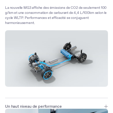
Vous pouvez atteindre jusqu’à 60 km/h en mode électrique*, pour
La nouvelle MG3 affiche des émissions de CO2 de seulement 100
une conduite fluide et réactive.
g/km et une consommation de carburant de 4,4 L/100km selon le
cycle WLTP. Performances et efficacité se conjuguent
*Les vitesses indiquées sont à titre indicatif. Les différents scénarios de
harmonieusement.
conduite peuvent s'activer plus ou moins tôt selon la charge de la batterie, le
besoin d'accélération ou encore l'environnement de conduite.
Un haut niveau de performance