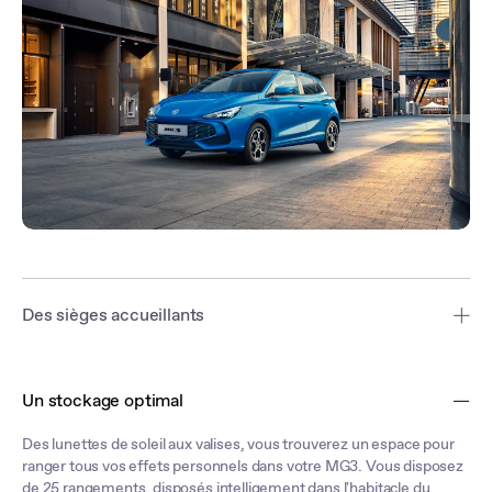
Des sièges accueillants
Similicuir souple*, soutien latéral, haute respirabilité... les sièges de
la MG3 Hybrid+ vous accueuillent confortablement. Et grâce aux
Un stockage optimal
nombreux réglages des sièges et aux sièges avant chauffants*,
vous êtes assuré de trouver la position de confort parfaite.
*Sur finition Luxury
Des lunettes de soleil aux valises, vous trouverez un espace pour
ranger tous vos effets personnels dans votre MG3. Vous disposez
de 25 rangements, disposés intelligement dans l'habitacle du