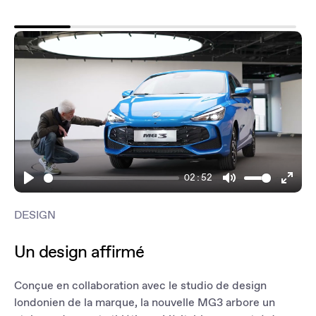
02:52
Play
Mute
Enter
fulls
DESIGN
Un design affirmé
Conçue en collaboration avec le studio de design
londonien de la marque, la nouvelle MG3 arbore un