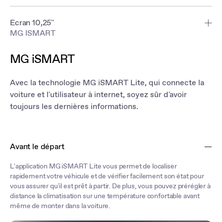
Ecran 10,25''
MG ISMART
L'affichage HD et la conception intuitive de l'écran
d'infodivertissement de 10,25 pouces vous permettent de
MG iSMART
sélectionner ce dont vous avez besoin en toute simplicité. Et il est
compatible avec votre téléphone grace à Apple CarPlay et Android
Auto de série.
Avec la technologie MG iSMART Lite, qui connecte la
voiture et l'utilisateur à internet, soyez sûr d'avoir
toujours les dernières informations.
Avant le départ
L'application MG iSMART Lite vous permet de localiser
rapidement votre véhicule et de vérifier facilement son état pour
vous assurer qu'il est prêt à partir. De plus, vous pouvez prérégler à
distance la climatisation sur une température confortable avant
même de monter dans la voiture.