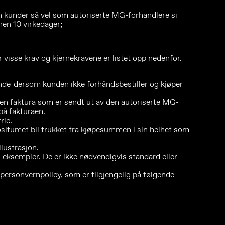
n kunder så vel som autoriserte MG-forhandlere si
nen 10 virkedager;
visse krav og kjernekravene er listet opp nedenfor.
unde' dersom kunden ikke forhåndsbestiller og kjøper
en faktura som er sendt ut av den autoriserte MG-
på fakturaen.
ric.
positumet bli trukket fra kjøpesummen i sin helhet som
lustrasjon.
 eksempler. De er ikke nødvendigvis standard eller
personvernpolicy, som er tilgjengelig på følgende