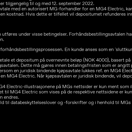
er tilgjengelig til og med 12. september 2022.
avtale med en autorisert MG-forhandler for en MG4 Electric, ka
n kostnad. Hvis dette er tilfellet vil depositumet refunderes in
føres under visse betingelser. Forhåndsbestillingsavtalen har 
n.
enne forhåndsbestillingsprosessen. En kunde anses som en 'sluttk
betale et depositum på overnevnte beløp (NOK 4000), basert på 
savtalen. Dette må gjøres innen betalingsfristen som er angitt 
dersom en juridisk bindende kjøpsavtale lukkes ref. en MG4 Elect
 en MG4 Electric. Når kjøpsavtalen er juridisk bindende, vil de
G4 Electric-illustrasjonene på MGs nettsider er kun ment som il
et til MG4 Electric som vises på de respektive nettsidene er kun
an endres.
til databeskyttelseslover og -forskrifter og i henhold til MGs 