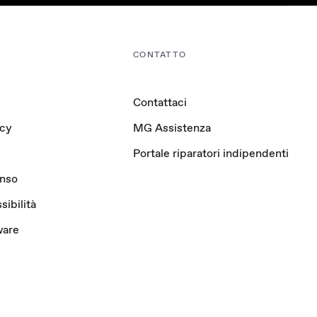
CONTATTO
Contattaci
acy
MG Assistenza
Portale riparatori indipendenti
enso
sibilità
ware