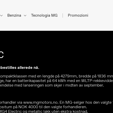
Benzina
Tecnologia MG
Promozioni
c
estilles allerede nå.
l i kompaktklassen med en lengde på 4279mm, bredde på 1836 
e, har en batterikapasitet på 64 kWh med en WLTP-rekkevidde 
rbindelse med lanseringen som skjer i midten av september.
orhandler via www.mgmotors.no. En MG-selger hos den valgte f
positum på NOK 4000 til den valgte forhandleren.
 MG4 Electric og metallic lakk uten ekstra kostnad.