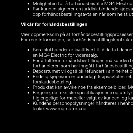
Muligheten for å forhåndsbestille MG4 Electric 
Før kunden signerer en juridisk bindende kjøps
opp forhåndsbestillingsavtalen når som helst ute
Vilkår for forhåndsbestillingen
Vær oppmerksom på at forhåndsbestillingsprosessen ut
For mer informasjon, se forhåndsbestillingskontrakte
Bare sluttkunder er kvalifisert til å delta i d
en MG4 Electric for videresalg.
For å fullføre forhåndsbestillingen må kunden 
forhandleren som har inngått forhåndsbestilling
Depositumet vil også bli refundert i sin helhet 
Endelig kjøpesum er underlagt kjøpsavtalen ref.
forskuddsbetaling.
Produktet kan avvike noe fra eksempelbilder. M
Fargene, de tekniske spesifikasjonene og utstyr
tilgjengelige for modeller valgt av kunden, og k
Kundens personopplysninger håndteres i henhold 
lenke: www.mgmotors.no