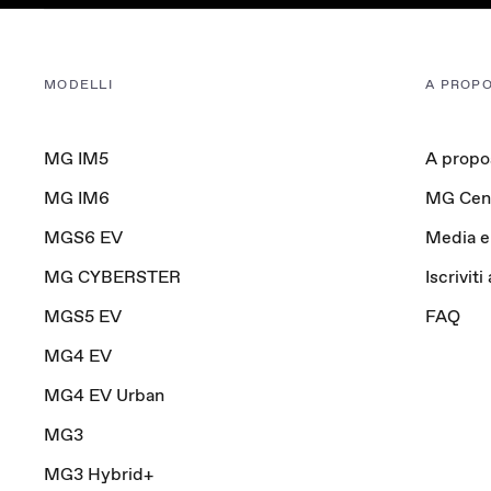
MODELLI
A PROPO
MG IM5
A propo
MG IM6
MG Cen
MGS6 EV
Media e
MG CYBERSTER
Iscriviti
MGS5 EV
FAQ
MG4 EV
MG4 EV Urban
MG3
MG3 Hybrid+