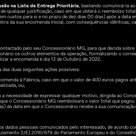
usão na Lista de Entrega Prioritária
, bastando comunicá-la ao
e qualquer justificação, caso em que obterá o reembolso total 
em custos para si e no prazo de dez dias (10 dias) após a data
tira da sua encomenda inicial, com consequências idênticas, 
contactado pelo seu Concessionário MG, para que decida sobr
sionário os outros elementos da operação, formalizando o cor
lizar a encomenda é dia 13 de Outubro de 2022.
a das duas seguintes ações possíveis:
omenda à Fábrica, caso em que o valor de 400 euros pagos ant
alizada, ou,
m a necessidade de expressar qualquer motivo, dirigida ao C
em que o Concessionário MG reembolsará o valor total que pago
dias) da data em que o Concessionário recebe a sua comunicaçã
ados pessoais comunicados pelo interessado, de acordo com o
ulamento (UE) 2016/679 do Parlamento Europeu e do Conselho, 