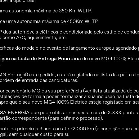
teria opcionais:
e uma autonomia máxima de 350 Km WLTP.
rece uma autonomia máxima de 450Km WLTP.
dos automóveis elétricos é condicionada pelo estilo de conduç
is como A/C, aquecimento, etc.
íficas do modelo no evento de lançamento europeu agendado 
crição na Lista de Entrega Prioritária
do novo MG4 100% Elétri
.
 Portugal) este pedido, estará registado na lista das partes i
a ordem de entrada das candidaturas.
ncessionário MG da sua preferência (ver lista atualizada de c
stalações de forma a poder formalizar a sua inclusão na Lista d
empre que o seu novo MG4 100% Elétrico esteja registado em s
ENERGÍA que pode utilizar nos seus mais de X.XXX pontos de
rtão correspondente (para definir o processo).
te os primeiros 3 anos ou até 72.000 km (a condição que aco
al, sem qualquer custo para si.