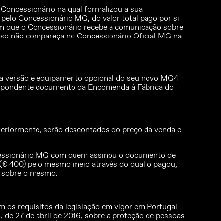
 Concessionário na qual formalizou a sua
pelo Concessionário MG, do valor total pago por si
 em que o Concessionário recebe a comunicação sobre
caso não compareça no Concessionário Oficial MG na
e a versão e equipamento opcional do seu novo MG4
respondente documento da Encomenda á Fábrica do
eriormente, serão descontados do preço da venda e
oncessionário MG com quem assinou o documento de
u (€ 400) pelo mesmo meio através do qual o pagou,
o sobre o mesmo.
s requisitos da legislação em vigor em Portugal
de 27 de abril de 2016, sobre a proteção de pessoas