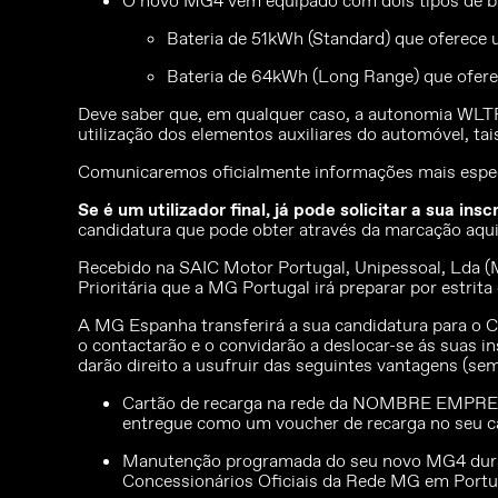
O novo MG4 vem equipado com dois tipos de ba
Bateria de 51kWh (Standard) que oferec
Bateria de 64kWh (Long Range) que ofe
Deve saber que, em qualquer caso, a autonomia WLTP 
utilização dos elementos auxiliares do automóvel, ta
Comunicaremos oficialmente informações mais espec
Se é um utilizador final, já pode solicitar a sua ins
candidatura que pode obter através da marcação aqui
Recebido na SAIC Motor Portugal, Unipessoal, Lda (MG
Prioritária que a MG Portugal irá preparar por estrit
A MG Espanha transferirá a sua candidatura para o Co
o contactarão e o convidarão a deslocar-se ás suas in
darão direito a usufruir das seguintes vantagens (s
Cartão de recarga na rede da NOMBRE EMPRESA 
entregue como um voucher de recarga no seu ca
Manutenção programada do seu novo MG4 duran
Concessionários Oficiais da Rede MG em Portug