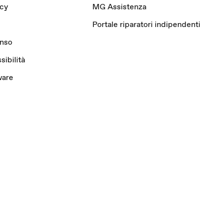
acy
MG Assistenza
Portale riparatori indipendenti
enso
sibilità
ware