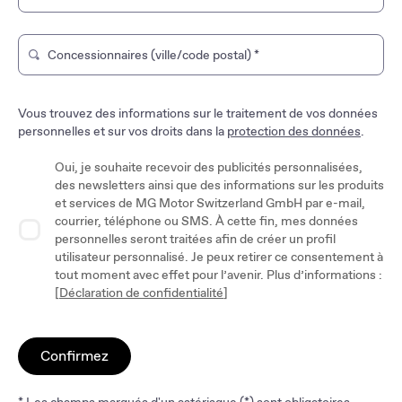
Concessionnaires (ville/code postal)
*
Tapez pour rechercher un magasin de marque. Utilisez les t
Vous trouvez des informations sur le traitement de vos données
personnelles et sur vos droits dans la
protection des données
.
Oui, je souhaite recevoir des publicités personnalisées,
des newsletters ainsi que des informations sur les produits
et services de MG Motor Switzerland GmbH par e-mail,
courrier, téléphone ou SMS. À cette fin, mes données
personnelles seront traitées afin de créer un profil
utilisateur personnalisé. Je peux retirer ce consentement à
tout moment avec effet pour l’avenir. Plus d’informations :
[
Déclaration de confidentialité
]
Confirmez
* Les champs marqués d'un astérisque (*) sont obligatoires.