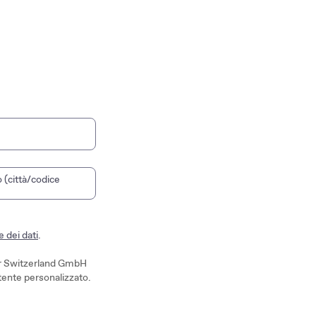
 (città/codice
e un negozio del marchio. Usa i tasti freccia per navigare tra i ri
 dei dati
.
tor Switzerland GmbH
utente personalizzato.