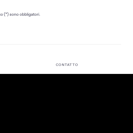
o (*) sono obbligatori.
CONTATTO
Contattaci
acy
MG Assistenza
Portale riparatori indipendenti
enso
sibilità