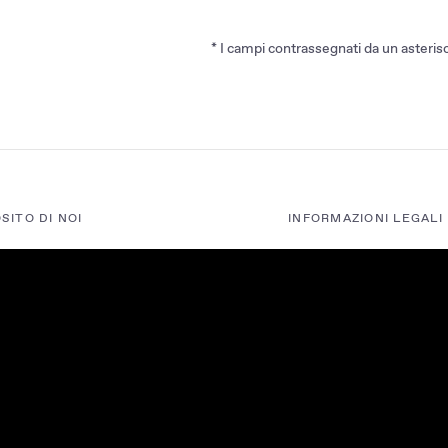
* I campi contrassegnati da un asterisc
SITO DI NOI
INFORMAZIONI LEGALI
sito di MG
Impressum
tenary
Informativa sulla priv
 Stampa
Politica sui cookie
 alla Newsletter
Impostazioni di cons
Dichiarazione di acces