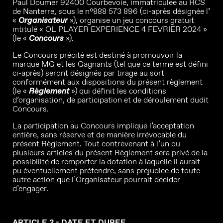
Paul Doumer 92400 Courbevoie, immatriculée au RCS
de Nanterre, sous le n°888 573 896 (ci-après désignée l’
«
Organisateur
»), organise un jeu concours gratuit
intitulé « OL PLAYER EXPERIENCE 4 FEVRIER 2024 »
(le «
Concours
»).
Le Concours précité est destiné à promouvoir la
marque MG et les Gagnants (tel que ce terme est défini
ci-après) seront désignés par tirage au sort
conformément aux dispositions du présent règlement
(le «
Règlement
») qui définit les conditions
d’organisation, de participation et de déroulement dudit
Concours.
La participation au Concours implique l’acceptation
entière, sans réserve et de manière irrévocable du
présent Règlement. Tout contrevenant à l’un ou
plusieurs articles du présent Règlement sera privé de la
possibilité de remporter la dotation à laquelle il aurait
pu éventuellement prétendre, sans préjudice de toute
autre action que l’Organisateur pourrait décider
d’engager.
ARTICLE 2 - DATE ET DUREE