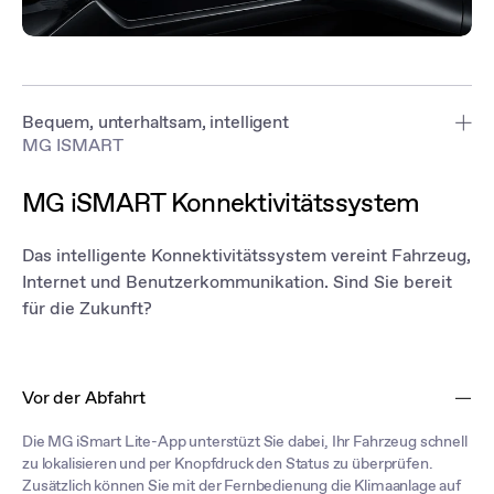
Bequem, unterhaltsam, intelligent
MG ISMART
Vom Einstellen des Navigationssystems bis zum Auswählen Ihrer
Lieblingsmusik – ein schneller Tipp auf den 10,25-Zoll-
MG iSMART Konnektivitätssystem
Infotainmentbildschirm genügt. Sein HD-Display und intuitives
Menü-Design ermöglichen es Ihnen, sicher während der Fahrt das
auszuwählen, was Sie benötigen. Ausserdem verbindet sich das
Das intelligente Konnektivitätssystem vereint Fahrzeug,
System problemlos mit Ihrem iOS- oder Android-Gerät.
Internet und Benutzerkommunikation. Sind Sie bereit
für die Zukunft?
Vor der Abfahrt
Die MG iSmart Lite-App unterstüzt Sie dabei, Ihr Fahrzeug schnell
zu lokalisieren und per Knopfdruck den Status zu überprüfen.
Zusätzlich können Sie mit der Fernbedienung die Klimaanlage auf