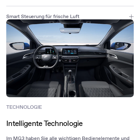
Smart Steuerung für frische Luft
Lassen Sie sich erfrischen - vom intelligenten
Klimatisierungssystem des neuem MG3. Die Temperatur im
Innenraum passt sich ganz automatisch an oder Sie regeln sie
einfach selbst, ganz nach Ihrem Wunsch. Gleichzeitig blockiert der
PM2.5-Filter Schadstoffe und Gerüche von aussen und hält den
Innenraum frisch.
TECHNOLOGIE
Intelligente Technologie
Im MG3 haben Sie alle wichtigen Bedienelemente und