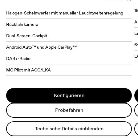
1
Halogen-Scheinwerfer mit manueller Leuchtweitenregelung
A
Rückfahrkamera
E
Dual-Screen-Cockpit
6
Android Auto™ und Apple CarPlay™
L
DAB+-Radio
MG Pilot mit ACC/LKA
Konfigurieren
Probefahren
Technische Details einblenden