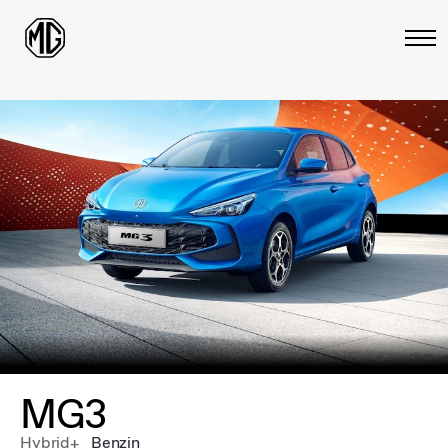
MG
3
Hybrid+
Benzin