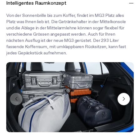
Intelligentes Raumkonzept
Fahrersitzes finden Sie garantiert Ihre perfekte und komfortable
Sitzposition.
Von der Sonnenbrille bis zum Koffer, findet im MG3 Platz alles
Platz was Ihnen lieb ist. Die Getränkehalter in der Mittelkonsole
und die Ablage in der Mittelarmlehne können sogar flexibel für
verschiedene Grössen angepasst werden. Auch für Ihren
nächsten Ausflug ist der neue MG3 gerüstet. Der 293 Liter
fassende Kofferraum, mit umklappbaren Rücksitzen, kann fast
jedes Gepäckstück aufnehmen.